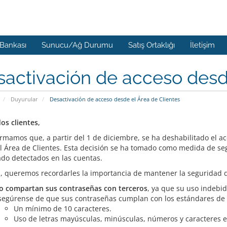
 Bankası
Sunucu/Ağ Durumu
Satış Ortaklığı
İletişim
activación de acceso desde
Duyurular
Desactivación de acceso desde el Área de Clientes
os clientes,
ormamos que, a partir del 1 de diciembre, se ha deshabilitado el ac
l Área de Clientes. Esta decisión se ha tomado como medida de seg
ado detectados en las cuentas.
 queremos recordarles la importancia de mantener la seguridad de
o compartan sus contraseñas con terceros
, ya que su uso indebid
segúrense de que sus contraseñas cumplan con los estándares de
Un mínimo de 10 caracteres.
Uso de letras mayúsculas, minúsculas, números y caracteres es