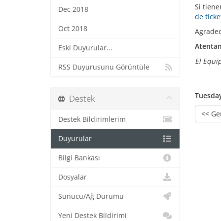
Si tien
Dec 2018
de ticke
Oct 2018
Agradec
Atenta
Eski Duyurular...
El Equi
RSS Duyurusunu Görüntüle
Tuesday
Destek
<< Ge
Destek Bildirimlerim
Duyurular
Bilgi Bankası
Dosyalar
Sunucu/Ağ Durumu
Yeni Destek Bildirimi