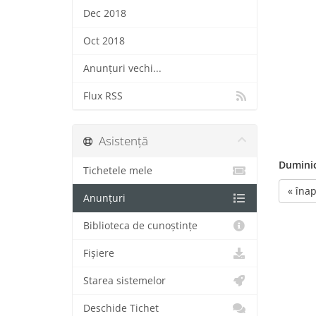
Dec 2018
Oct 2018
Anunțuri vechi...
Flux RSS
Asistență
Duminic
Tichetele mele
« înap
Anunțuri
Biblioteca de cunoștințe
Fișiere
Starea sistemelor
Deschide Tichet