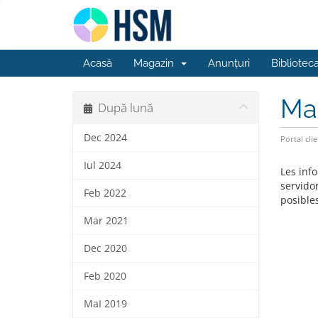
Acasă
Magazin
Anunțuri
Bibliotec
Man
După lună
Dec 2024
Portal clie
Iul 2024
Les inf
servido
Feb 2022
posible
Mar 2021
Dec 2020
Feb 2020
MaI 2019