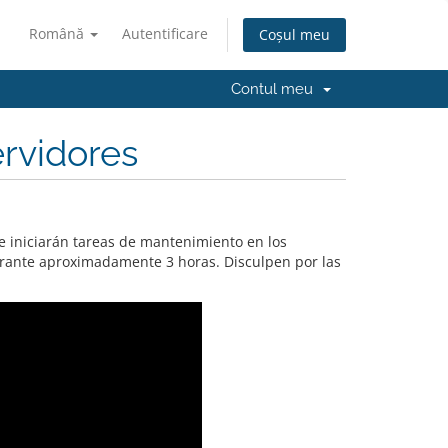
Română
Autentificare
Coșul meu
Contul meu
rvidores
e iniciarán tareas de mantenimiento en los
urante aproximadamente 3 horas. Disculpen por las