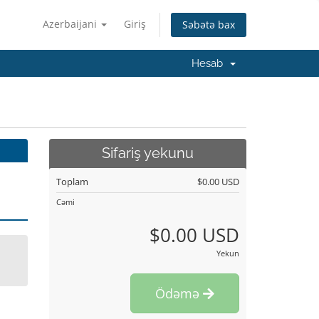
Azerbaijani
Giriş
Səbətə bax
Hesab
Sifariş yekunu
Toplam
$0.00 USD
Cəmi
$0.00 USD
Yekun
Ödəmə