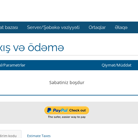
t bazası
Server/Şəbəkə vəziyyəti
Ortaqlar
Əlaqə
xış və ödəmə
l/Parametrlər
Qiymət/Müddət
Səbətiniz boşdur
dirim kodu
Estimate Taxes