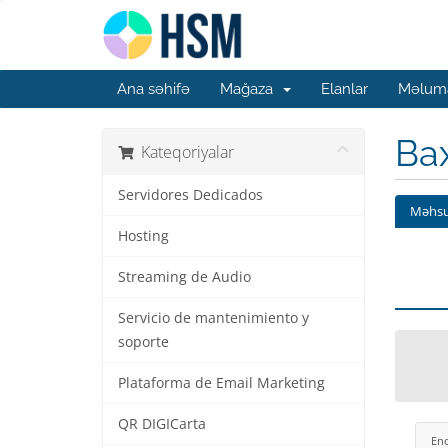
Ana səhifə
Mağaza
Elanlar
Məluma
Ba
Kateqoriyalar
Servidores Dedicados
Məhsu
Hosting
Streaming de Audio
Servicio de mantenimiento y
soporte
Plataforma de Email Marketing
QR DIGICarta
En