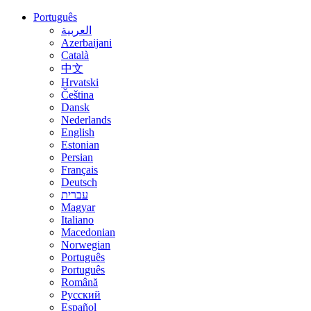
Português
العربية
Azerbaijani
Català
中文
Hrvatski
Čeština
Dansk
Nederlands
English
Estonian
Persian
Français
Deutsch
עברית
Magyar
Italiano
Macedonian
Norwegian
Português
Português
Română
Русский
Español