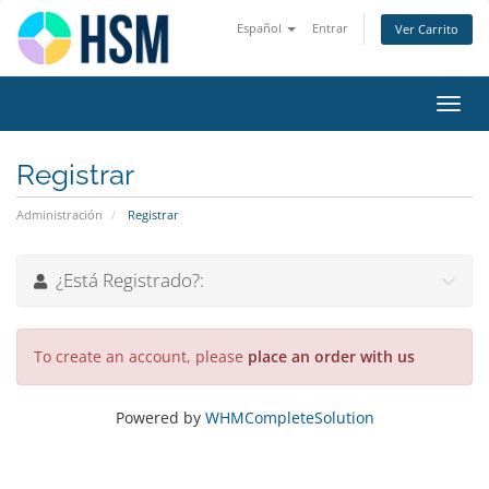
Español
Entrar
Ver Carrito
Alter
Nave
Registrar
Administración
Registrar
¿Está Registrado?:
To create an account, please
place an order with us
Powered by
WHMCompleteSolution